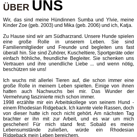
UNS
ÜBER
Wir, das sind meine Hündinnen Sumba und Ylvie, meine
Kinder Zoe (geb. 2003) und Mika (geb. 2006) und ich, Katja.
Zu Hause sind wir am Südharzrand. Unsere Hunde spielen
eine große Rolle in unserem Leben. Sie sind
Familienmitglieder und Freunde und begleiten uns fast
überall hin. Sie sind Zuhörer, Kuscheltiere, Sportgeräte oder
einfach fröhliche, freundliche Begleiter. Sie schenken uns
Vertrauen und ihre unendliche Liebe ... und wenn nötig,
beschützen sie uns!
Ich wuchs mit allerlei Tieren auf, die schon immer eine
große Rolle in meinem Leben spielten. Einige von ihnen
hatten auch Nachwuchs bei mir. Das Wunder der
Vermehrung faszinierte mich schon immer.
1998 erzählte mir ein Arbeitskollege von seinem Hund -
einem Rhodesian Ridgeback. Ich kannte viele Rassen, doch
von dieser hatte ich noch nicht gehört. Am nächsten Tag
brachter er ihn mit zur Arbeit, und es war um mich
geschehen! Für mich stand fest: Sobald es meine
Lebensumstände zuließen, würde ein Rhodesian
Ridgeback mein Leben bereichern.