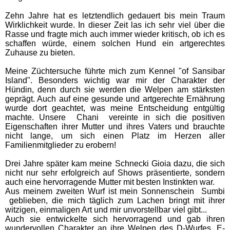
Zehn Jahre hat es letztendlich gedauert bis mein Traum
Wirklichkeit wurde. In dieser Zeit las ich sehr viel über die
Rasse und fragte mich auch immer wieder kritisch, ob ich es
schaffen würde, einem solchen Hund ein artgerechtes
Zuhause zu bieten.
Meine Züchtersuche führte mich zum Kennel "of Sansibar
Island". Besonders wichtig war mir der Charakter der
Hündin, denn durch sie werden die Welpen am stärksten
geprägt. Auch auf eine gesunde und artgerechte Ernährung
wurde dort geachtet, was meine Entscheidung entgültig
machte. Unsere Chani vereinte in sich die positiven
Eigenschaften ihrer Mutter und ihres Vaters und brauchte
nicht lange, um sich einen Platz im Herzen aller
Familienmitglieder zu erobern!
Drei Jahre später kam meine Schnecki Gioia dazu, die sich
nicht nur sehr erfolgreich auf Shows präsentierte, sondern
auch eine hervorragende Mutter mit besten Instinkten war.
Aus meinem zweiten Wurf ist mein Sonnenschein Sumbi
geblieben, die mich täglich zum Lachen bringt mit ihrer
witzigen, einmaligen Art und mir unvorstellbar viel gibt...
Auch sie entwickelte sich hervorragend und gab ihren
wundervollen Charakter an ihre Welpen des D-Wurfes, E-